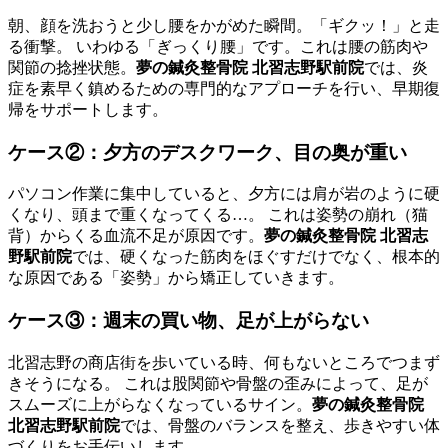
朝、顔を洗おうと少し腰をかがめた瞬間。「ギクッ！」と走
る衝撃。 いわゆる「ぎっくり腰」です。これは腰の筋肉や
関節の捻挫状態。
夢の鍼灸整骨院 北習志野駅前院
では、炎
症を素早く鎮めるための専門的なアプローチを行い、早期復
帰をサポートします。
ケース②：夕方のデスクワーク、目の奥が重い
パソコン作業に集中していると、夕方には肩が岩のように硬
くなり、頭まで重くなってくる…。 これは姿勢の崩れ（猫
背）からくる血流不足が原因です。
夢の鍼灸整骨院 北習志
野駅前院
では、硬くなった筋肉をほぐすだけでなく、根本的
な原因である「姿勢」から矯正していきます。
ケース③：週末の買い物、足が上がらない
北習志野の商店街を歩いている時、何もないところでつまず
きそうになる。 これは股関節や骨盤の歪みによって、足が
スムーズに上がらなくなっているサイン。
夢の鍼灸整骨院
北習志野駅前院
では、骨盤のバランスを整え、歩きやすい体
づくりをお手伝いします。