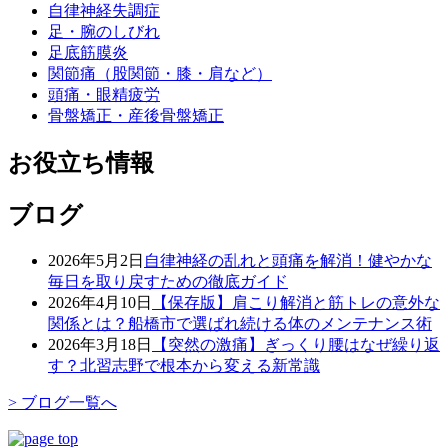
自律神経失調症
足・腕のしびれ
足底筋膜炎
関節痛（股関節・膝・肩など）
頭痛・眼精疲労
骨盤矯正・産後骨盤矯正
お役立ち情報
ブログ
2026年5月2日
自律神経の乱れと頭痛を解消！健やかな
毎日を取り戻すための徹底ガイド
2026年4月10日
【保存版】肩こり解消と筋トレの意外な
関係とは？船橋市で選ばれ続ける体のメンテナンス術
2026年3月18日
【突然の激痛】ぎっくり腰はなぜ繰り返
す？北習志野で根本から変える新常識
> ブログ一覧へ