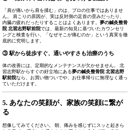
「肩が痛いから肩を揉む」のは、プロの仕事ではありませ
ん。 肩こりの原因が、実は反対側の足首の歪みだったり、
内臓の疲れだったりすることはよくあります。
夢の鍼灸整骨
院 北習志野駅前院
では、最新の知見に基づいたカウンセリ
ングと検査を行い、「なぜそこが痛むのか」という真実を徹
底的に究明します。
③ 駅から徒歩すぐ、通いやすさも治療のうち
体の改善には、定期的なメンテナンスが欠かせません。 北
習志野駅からすぐの好立地にある
夢の鍼灸整骨院 北習志野
駅前院
なら、お買い物ついでや、お仕事帰りに無理なく通っ
ていただけます。
5. あなたの笑顔が、家族の笑顔に繋が
る
想像してみてください。 朝、痛みを感じずにスッと起きら