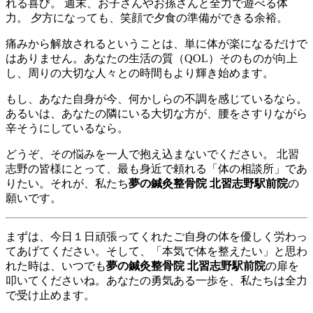
れる喜び。 週末、お子さんやお孫さんと全力で遊べる体
力。 夕方になっても、笑顔で夕食の準備ができる余裕。
痛みから解放されるということは、単に体が楽になるだけで
はありません。あなたの生活の質（QOL）そのものが向上
し、周りの大切な人々との時間もより輝き始めます。
もし、あなた自身が今、何かしらの不調を感じているなら。
あるいは、あなたの隣にいる大切な方が、腰をさすりながら
辛そうにしているなら。
どうぞ、その悩みを一人で抱え込まないでください。 北習
志野の皆様にとって、最も身近で頼れる「体の相談所」であ
りたい。それが、私たち
夢の鍼灸整骨院 北習志野駅前院
の
願いです。
まずは、今日１日頑張ってくれたご自身の体を優しく労わっ
てあげてください。そして、「本気で体を整えたい」と思わ
れた時は、いつでも
夢の鍼灸整骨院 北習志野駅前院
の扉を
叩いてくださいね。あなたの勇気ある一歩を、私たちは全力
で受け止めます。