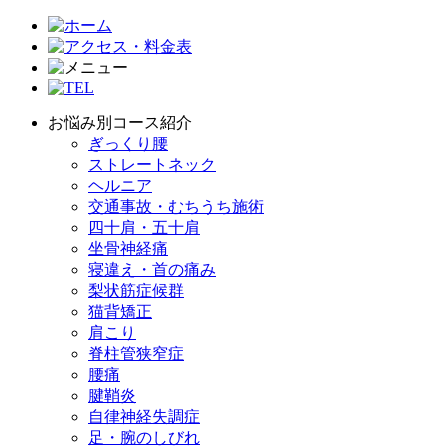
お悩み別コース紹介
ぎっくり腰
ストレートネック
ヘルニア
交通事故・むちうち施術
四十肩・五十肩
坐骨神経痛
寝違え・首の痛み
梨状筋症候群
猫背矯正
肩こり
脊柱管狭窄症
腰痛
腱鞘炎
自律神経失調症
足・腕のしびれ