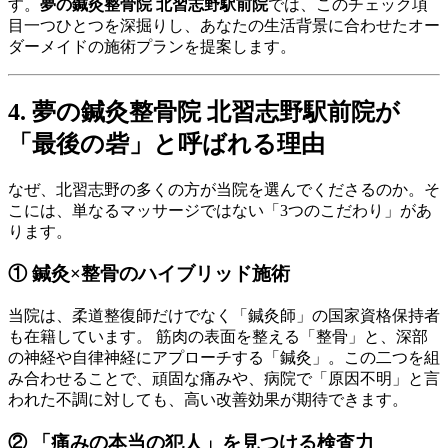
す。
夢の鍼灸整骨院 北習志野駅前院
では、このチェック項
目一つひとつを深掘りし、あなたの生活背景に合わせたオー
ダーメイドの施術プランを提案します。
4. 夢の鍼灸整骨院 北習志野駅前院が
「最後の砦」と呼ばれる理由
なぜ、北習志野の多くの方が当院を選んでくださるのか。そ
こには、単なるマッサージではない「3つのこだわり」があ
ります。
① 鍼灸×整骨のハイブリッド施術
当院は、柔道整復師だけでなく「鍼灸師」の国家資格保持者
も在籍しています。 筋肉の表面を整える「整骨」と、深部
の神経や自律神経にアプローチする「鍼灸」。この二つを組
み合わせることで、頑固な痛みや、病院で「原因不明」と言
われた不調に対しても、高い改善効果が期待できます。
② 「痛みの本当の犯人」を見つける検査力