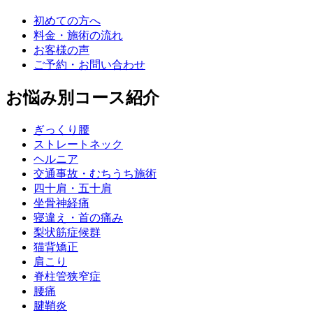
初めての方へ
料金・施術の流れ
お客様の声
ご予約・お問い合わせ
お悩み別コース紹介
ぎっくり腰
ストレートネック
ヘルニア
交通事故・むちうち施術
四十肩・五十肩
坐骨神経痛
寝違え・首の痛み
梨状筋症候群
猫背矯正
肩こり
脊柱管狭窄症
腰痛
腱鞘炎