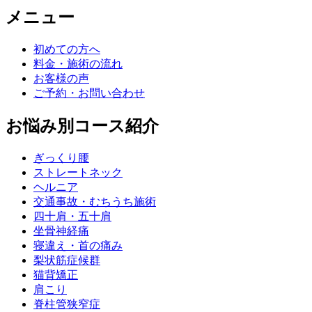
メニュー
初めての方へ
料金・施術の流れ
お客様の声
ご予約・お問い合わせ
お悩み別コース紹介
ぎっくり腰
ストレートネック
ヘルニア
交通事故・むちうち施術
四十肩・五十肩
坐骨神経痛
寝違え・首の痛み
梨状筋症候群
猫背矯正
肩こり
脊柱管狭窄症