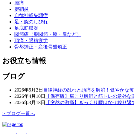
腰痛
腱鞘炎
自律神経失調症
足・腕のしびれ
足底筋膜炎
関節痛（股関節・膝・肩など）
頭痛・眼精疲労
骨盤矯正・産後骨盤矯正
お役立ち情報
ブログ
2026年5月2日
自律神経の乱れと頭痛を解消！健やかな毎
2026年4月10日
【保存版】肩こり解消と筋トレの意外な
2026年3月18日
【突然の激痛】ぎっくり腰はなぜ繰り返
> ブログ一覧へ