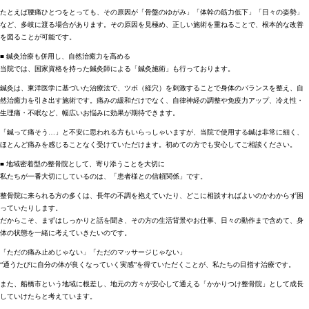
たとえば腰痛ひとつをとっても、その原因が「骨盤のゆがみ」「体幹の筋力低下」「日々の姿勢」
など、多岐に渡る場合があります。その原因を見極め、正しい施術を重ねることで、根本的な改善
を図ることが可能です。
■ 鍼灸治療も併用し、自然治癒力を高める
当院では、国家資格を持った鍼灸師による「鍼灸施術」も行っております。
鍼灸は、東洋医学に基づいた治療法で、ツボ（経穴）を刺激することで身体のバランスを整え、自
然治癒力を引き出す施術です。痛みの緩和だけでなく、自律神経の調整や免疫力アップ、冷え性・
生理痛・不眠など、幅広いお悩みに効果が期待できます。
「鍼って痛そう…」と不安に思われる方もいらっしゃいますが、当院で使用する鍼は非常に細く、
ほとんど痛みを感じることなく受けていただけます。初めての方でも安心してご相談ください。
■ 地域密着型の整骨院として、寄り添うことを大切に
私たちが一番大切にしているのは、「患者様との信頼関係」です。
整骨院に来られる方の多くは、長年の不調を抱えていたり、どこに相談すればよいのかわからず困
っていたりします。
だからこそ、まずはしっかりと話を聞き、その方の生活背景やお仕事、日々の動作まで含めて、身
体の状態を一緒に考えていきたいのです。
「ただの痛み止めじゃない」「ただのマッサージじゃない」
“通うたびに自分の体が良くなっていく実感”を得ていただくことが、私たちの目指す治療です。
また、船橋市という地域に根差し、地元の方々が安心して通える「かかりつけ整骨院」として成長
していけたらと考えています。