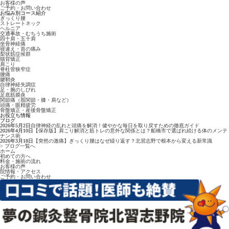
お客様の声
ご予約・お問い合わせ
お悩み別コース紹介
ぎっくり腰
ストレートネック
ヘルニア
交通事故・むちうち施術
四十肩・五十肩
坐骨神経痛
寝違え・首の痛み
梨状筋症候群
猫背矯正
肩こり
脊柱管狭窄症
腰痛
腱鞘炎
自律神経失調症
足・腕のしびれ
足底筋膜炎
関節痛（股関節・膝・肩など）
頭痛・眼精疲労
骨盤矯正・産後骨盤矯正
お役立ち情報
ブログ
2026年5月2日
自律神経の乱れと頭痛を解消！健やかな毎日を取り戻すための徹底ガイド
2026年4月10日
【保存版】肩こり解消と筋トレの意外な関係とは？船橋市で選ばれ続ける体のメンテ
ナンス術
2026年3月18日
【突然の激痛】ぎっくり腰はなぜ繰り返す？北習志野で根本から変える新常識
> ブログ一覧へ
ホーム
初めての方へ
料金・施術の流れ
お客様の声
院情報・アクセス
ご予約・お問い合わせ