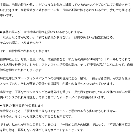
本日は、当院の特徴や想い、どのようなお悩みに対応しているのかなどをブログにてご紹介させて
いただきます。整骨院選びに迷われている方、長年の不調に悩まされている方に、少しでも届けば
幸いです。
■ 姿勢の歪みが、自律神経の乱れを招いているかもしれません
「なんとなく体がだるい」「寝ても疲れが取れない」「頭痛やめまいが頻繁に起こる」
そんなお悩み、ありませんか？
それ、自律神経の乱れかもしれません。
自律神経とは、呼吸・血流・消化・体温調整など、私たちの身体を24時間コントロールしてくれて
いる大切な神経です。しかし、ストレスや生活習慣の乱れ、そして“姿勢の悪さ”などによって、自律
神経は簡単に乱れてしまいます。
特に近年はスマートフォンやパソコンの長時間使用による「猫背」「前かがみ姿勢」が大きな原因
となっており、それが筋肉の緊張や血流障害、内臓への負担へとつながっていきます。
当院では、丁寧なカウンセリングと姿勢分析を通じて、見た目ではわかりづらい身体のゆがみや筋
肉バランスの乱れを確認し、それに基づいたオーダーメイドの施術を行います。
■ 症状の“根本改善”を目指します
整骨院というと、「腰痛や肩こりをほぐすところ」と思われる方も多いかもしれません。
もちろん、そういった症状に対応することも大切です。
ですが、私たちが本当に目指しているのは、「一時的な痛みの解消」ではなく、「不調の根本原因
を取り除き、再発しない身体づくりをサポートすること」です。