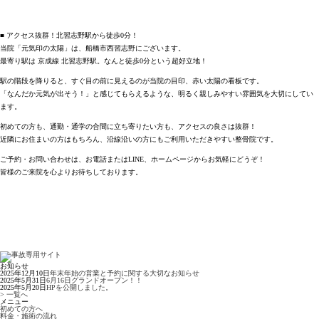
■ アクセス抜群！北習志野駅から徒歩0分！
当院「
元気印の太陽
」は、
船橋市西習志野
にございます。
最寄り駅は
京成線 北習志野駅
。なんと
徒歩0分
という超好立地！
駅の階段を降りると、すぐ目の前に見えるのが当院の目印、
赤い太陽の看板
です。
「なんだか元気が出そう！」と感じてもらえるような、明るく親しみやすい雰囲気を大切にしてい
ます。
初めての方も、通勤・通学の合間に立ち寄りたい方も、アクセスの良さは抜群！
近隣にお住まいの方はもちろん、沿線沿いの方にもご利用いただきやすい整骨院です。
ご予約・お問い合わせは、お電話またはLINE、ホームページからお気軽にどうぞ！
皆様のご来院を心よりお待ちしております。
お知らせ
2025年12月10日
年末年始の営業と予約に関する大切なお知らせ
2025年5月31日
6月16日グランドオープン！！
2025年5月20日
HPを公開しました。
> 一覧へ
メニュー
初めての方へ
料金・施術の流れ