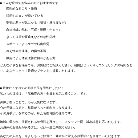
■ こんな症状でお悩みの方におすすめです
慢性的な肩こり・腰痛
頭痛やめまいが続いている
姿勢の悪さが気になる（猫背・反り腰など）
自律神経の乱れ（不眠・動悸・だるさ）
ぎっくり腰や寝違えなどの急性症状
スポーツによるケガや筋肉疲労
冷え性や生理痛、内臓の不調
鍼灸による体質改善に興味がある方
どんな小さなお悩みでも、お気軽にご相談ください。初回はじっくりカウンセリングの時間をと
り、あなたにとって最適なプランをご提案いたします。
■ 最後に：すべての船橋市民を元気にしたい！
私たちの目標は、「船橋市の方々全員を元気に導くこと」です。
身体が整うことで、心が元気になります。
心が元気になると、毎日がもっと前向きになります。
そのお手伝いをするのが、私たち整骨院の使命です。
地域に愛され、信頼される整骨院を目指して、スタッフ一同、誠心誠意対応いたします。
お身体のお悩みがある方は、ぜひ一度ご来院ください。
あなたの人生を、今よりもっと快適に、健やかに変えるお手伝いをさせていただきます。