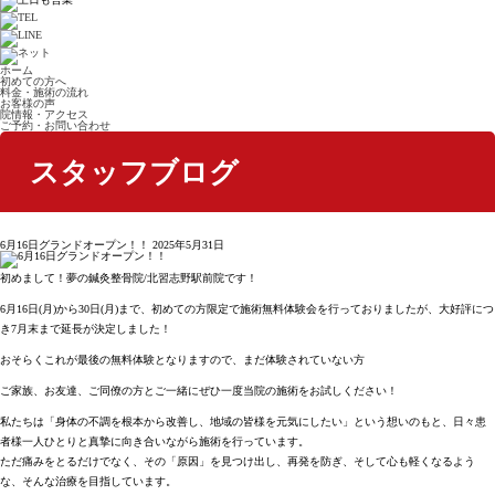
ホーム
初めての方へ
料金・施術の流れ
お客様の声
院情報・アクセス
ご予約・お問い合わせ
スタッフブログ
6月16日グランドオープン！！
2025年5月31日
初めまして！夢の鍼灸整骨院/北習志野駅前院です！
6月16日(月)から30日(月)まで、初めての方限定で施術無料体験会を行っておりましたが、大好評につ
き7月末まで延長が決定しました！
おそらくこれが最後の無料体験となりますので、まだ体験されていない方
ご家族、お友達、ご同僚の方とご一緒にぜひ一度当院の施術をお試しください！
私たちは「身体の不調を根本から改善し、地域の皆様を元気にしたい」という想いのもと、日々患
者様一人ひとりと真摯に向き合いながら施術を行っています。
ただ痛みをとるだけでなく、その「原因」を見つけ出し、再発を防ぎ、そして心も軽くなるよう
な、そんな治療を目指しています。