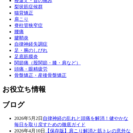
寝違え・首の痛み
梨状筋症候群
猫背矯正
肩こり
脊柱管狭窄症
腰痛
腱鞘炎
自律神経失調症
足・腕のしびれ
足底筋膜炎
関節痛（股関節・膝・肩など）
頭痛・眼精疲労
骨盤矯正・産後骨盤矯正
お役立ち情報
ブログ
2026年5月2日
自律神経の乱れと頭痛を解消！健やかな
毎日を取り戻すための徹底ガイド
2026年4月10日
【保存版】肩こり解消と筋トレの意外な