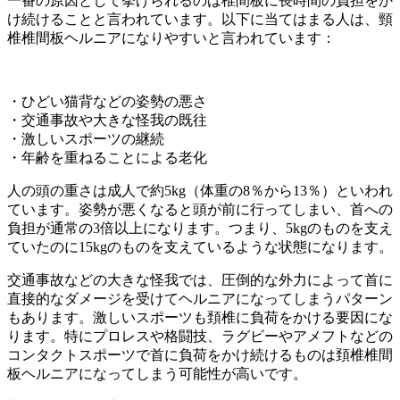
一番の原因として挙げられるのは椎間板に長時間の負担をか
け続けることと言われています。以下に当てはまる人は、頸
椎椎間板ヘルニアになりやすいと言われています：
・ひどい猫背などの姿勢の悪さ
・交通事故や大きな怪我の既往
・激しいスポーツの継続
・年齢を重ねることによる老化
人の頭の重さは成人で約5kg（体重の8％から13％）といわれ
ています。姿勢が悪くなると頭が前に行ってしまい、首への
負担が通常の3倍以上になります。つまり、5kgのものを支え
ていたのに15kgのものを支えているような状態になります。
交通事故などの大きな怪我では、圧倒的な外力によって首に
直接的なダメージを受けてヘルニアになってしまうパターン
もあります。激しいスポーツも頚椎に負荷をかける要因にな
ります。特にプロレスや格闘技、ラグビーやアメフトなどの
コンタクトスポーツで首に負荷をかけ続けるものは頚椎椎間
板ヘルニアになってしまう可能性が高いです。