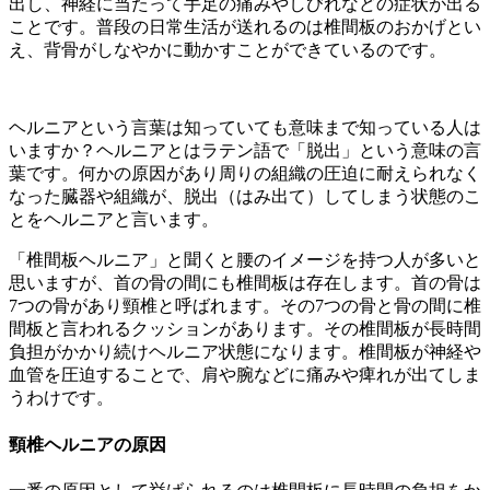
出し、神経に当たって手足の痛みやしびれなどの症状が出る
ことです。普段の日常生活が送れるのは椎間板のおかげとい
え、背骨がしなやかに動かすことができているのです。
ヘルニアという言葉は知っていても意味まで知っている人は
いますか？ヘルニアとはラテン語で「脱出」という意味の言
葉です。何かの原因があり周りの組織の圧迫に耐えられなく
なった臓器や組織が、脱出（はみ出て）してしまう状態のこ
とをヘルニアと言います。
「椎間板ヘルニア」と聞くと腰のイメージを持つ人が多いと
思いますが、首の骨の間にも椎間板は存在します。首の骨は
7つの骨があり頸椎と呼ばれます。その7つの骨と骨の間に椎
間板と言われるクッションがあります。その椎間板が長時間
負担がかかり続けヘルニア状態になります。椎間板が神経や
血管を圧迫することで、肩や腕などに痛みや痺れが出てしま
うわけです。
頸椎ヘルニアの原因