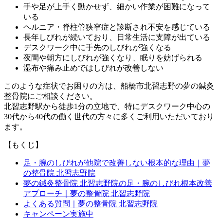
手や足が上手く動かせず、細かい作業が困難になって
いる
ヘルニア・脊柱管狭窄症と診断され不安を感じている
長年しびれが続いており、日常生活に支障が出ている
デスクワーク中に手先のしびれが強くなる
夜間や朝方にしびれが強くなり、眠りを妨げられる
湿布や痛み止めではしびれが改善しない
このような症状でお困りの方は、船橋市北習志野の夢の鍼灸
整骨院にご相談ください。
北習志野駅から徒歩1分の立地で、特にデスクワーク中心の
30代から40代の働く世代の方々に多くご利用いただいており
ます。
【もくじ】
足・腕のしびれが他院で改善しない根本的な理由｜夢
の整骨院 北習志野院
夢の鍼灸整骨院 北習志野院の足・腕のしびれ根本改善
アプローチ｜夢の整骨院 北習志野院
よくある質問｜夢の整骨院 北習志野院
キャンペーン実施中